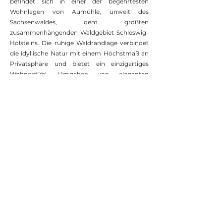
befindet sich in einer der begehrtesten
Wohnlagen von Aumühle, unweit des
Sachsenwaldes, dem größten
zusammenhängenden Waldgebiet Schleswig-
Holsteins. Die ruhige Waldrandlage verbindet
die idyllische Natur mit einem Höchstmaß an
Privatsphäre und bietet ein einzigartiges
Wohngefühl. Umgeben von eleganten
Einfamilienhäusern auf großzügigen
Grundstücken strahlt die Nachbarschaft
Exklusivität und einen gehobenen Charakter
aus.
Für Naturliebhaber und Erholungssuchende
ist die Umgebung ideal: Spaziergänge,
Jogging Strecken oder Fahrradtouren durch
den Sachsenwald lassen den Alltag zur
Nebensache werden. Zugleich profitieren Sie
von einer erstklassigen Infrastruktur. Der
charmante Ortskern von Aumühle mit
Geschäften, Restaurants und Cafés ist schnell
erreichbar. Schulen, Kindergärten sowie
medizinische Versorgung sind ebenfalls in