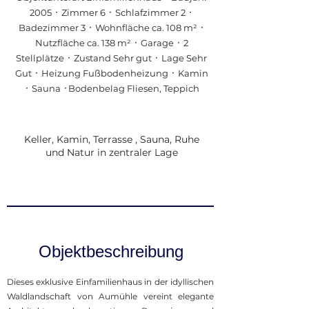
2005 ᛫ Zimmer 6 ᛫ Schlafzimmer 2 ᛫
Badezimmer 3 ᛫ Wohnfläche ca. 108 m² ᛫
Nutzfläche ca. 138 m² ᛫ Garage ᛫ 2
Stellplätze ᛫ Zustand Sehr gut ᛫ Lage Sehr
Gut ᛫ Heizung Fußbodenheizung ᛫ Kamin
᛫ Sauna
᛫Bodenbelag
Fliesen,
Teppich
Keller, Kamin, Terrasse , Sauna, Ruhe
und Natur in zentraler Lage
Objektbeschreibung
Dieses exklusive Einfamilienhaus in der idyllischen
Waldlandschaft von Aumühle vereint elegante